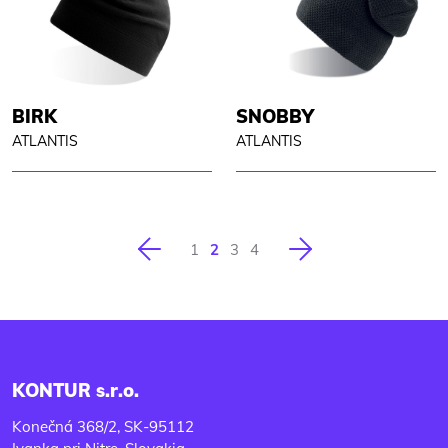
BIRK
SNOBBY
ATLANTIS
ATLANTIS
Vorherige
Nächste
1
2
3
4
KONTUR s.r.o.
Konečná 368/2, SK-95112