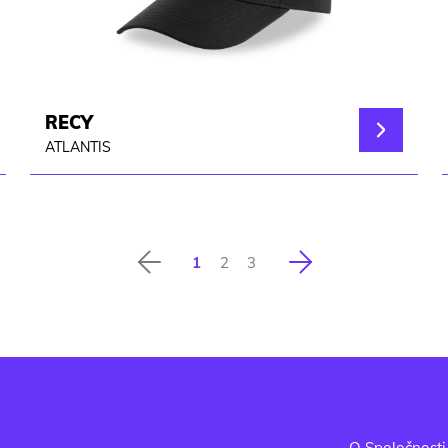
RECY
ATLANTIS
Predchádzajúca
Nasledujúca
1
2
3
-
O Spoločnosti