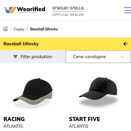
Čiapky
Baseball šiltovky
S
Baseball šiltovky
Filter produktov
Cena vzostupne
RACING
START FIVE
ATLANTIS
ATLANTIS