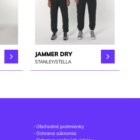
JAMMER DRY
STANLEY/STELLA
-
Obchodné podmienky
-
Ochrana súkromia