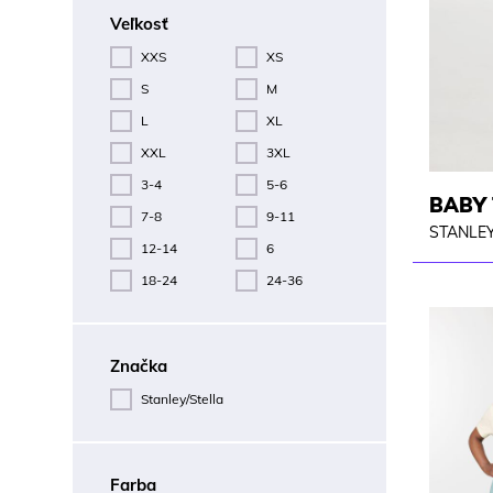
Veľkosť
XXS
XS
S
M
L
XL
XXL
3XL
3-4
5-6
BABY
7-8
9-11
STANLEY
12-14
6
18-24
24-36
Značka
Stanley/Stella
Farba