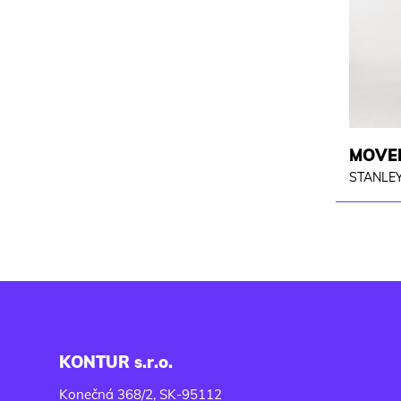
MOVER
STANLEY
KONTUR s.r.o.
Konečná 368/2, SK-95112