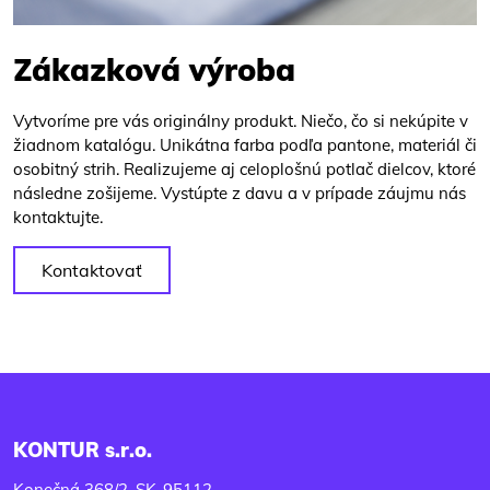
Zákazková výroba
Vytvoríme pre vás originálny produkt. Niečo, čo si nekúpite v
žiadnom katalógu. Unikátna farba podľa pantone, materiál či
osobitný strih. Realizujeme aj celoplošnú potlač dielcov, ktoré
následne zošijeme. Vystúpte z davu a v prípade záujmu nás
kontaktujte.
Kontaktovať
KONTUR s.r.o.
Konečná 368/2, SK-95112