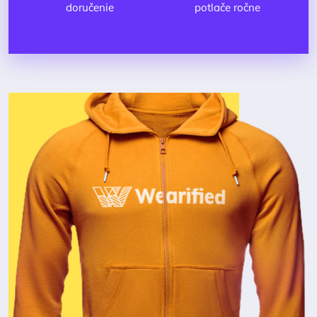
doručenie
potlače ročne