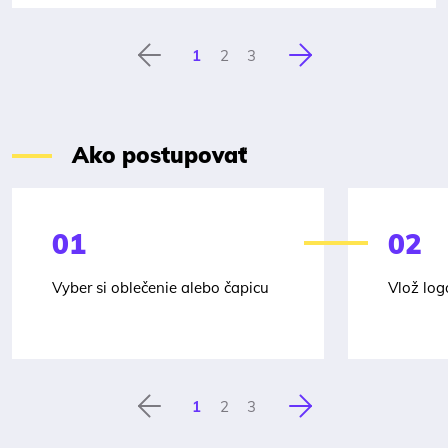
1
2
3
Predchádzajúca
Nasledujúca
Ako postupovať
01
02
Vyber si oblečenie alebo čapicu
Vlož log
1
2
3
Predchádzajúca
Nasledujúca