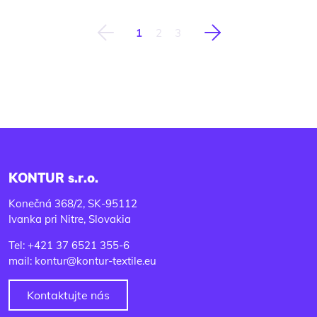
1
2
3
Predchádzajúca
Nasledujúca
KONTUR s.r.o.
Konečná 368/2, SK-95112
Ivanka pri Nitre, Slovakia
Tel: +421 37 6521 355-6
mail: kontur@kontur-textile.eu
Kontaktujte nás